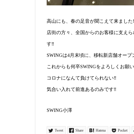
高山にも、春の足音が聞こえて来ました‼
店街の方々、全国からのお客様に支えられ
す‼️
SWINGは4月末頃に、移転新店舗オー
これからも何卒SWINGをよろしくお願い
コロナになんて負けてられない‼️
気合い入れて前進あるのみです‼️
SWING小澤
Tweet
Share
Hatena
Pocket