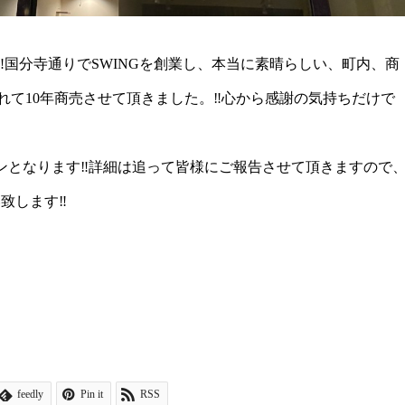
️国分寺通りでSWINGを創業し、本当に素晴らしい、町内、商
て10年商売させて頂きました。‼️心から感謝の気持ちだけで
プンとなります‼️詳細は追って皆様にご報告させて頂きますので
致します‼️
feedly
Pin it
RSS