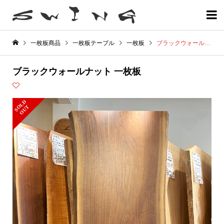

一枚板商品
一枚板テーブル
一枚板
ブラックウォールナット 一枚板
ブラックウォールナット 一枚板
S
L
D
O
U
O
T