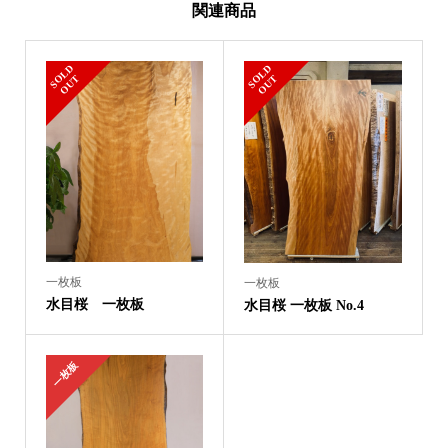
関連商品
S
L
D
O
U
S
L
D
O
U
O
T
O
T
一枚板
一枚板
水目桜 一枚板
水目桜 一枚板 No.4
一枚板