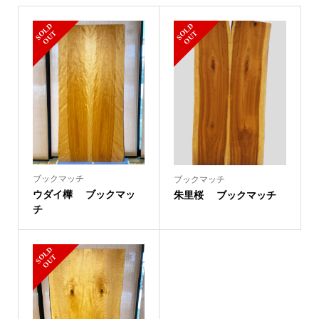
S
L
D
O
U
S
L
D
O
U
O
T
O
T
ブックマッチ
ブックマッチ
ウダイ樺 ブックマッ
朱里桜 ブックマッチ
チ
S
L
D
O
U
O
T