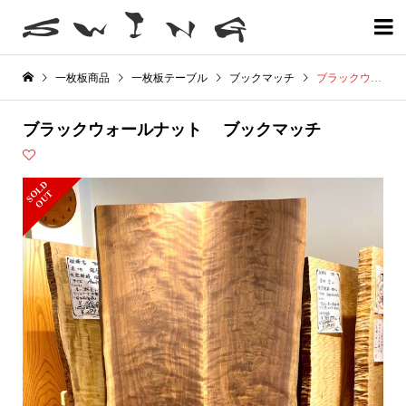

一枚板商品
一枚板テーブル
ブックマッチ
ブラックウォールナット ブックマッチ
ブラックウォールナット ブックマッチ
S
L
D
O
U
O
T