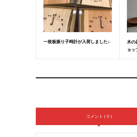
一枚板振り子時計が入荷しました♪
木の
ョッ
コメント ( 0 )