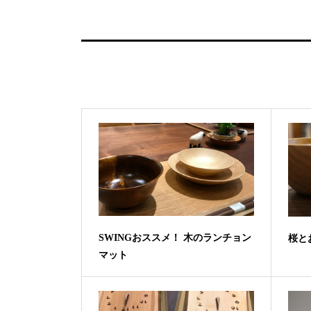
SWINGおススメ！ 木のランチョン
桜と
マット